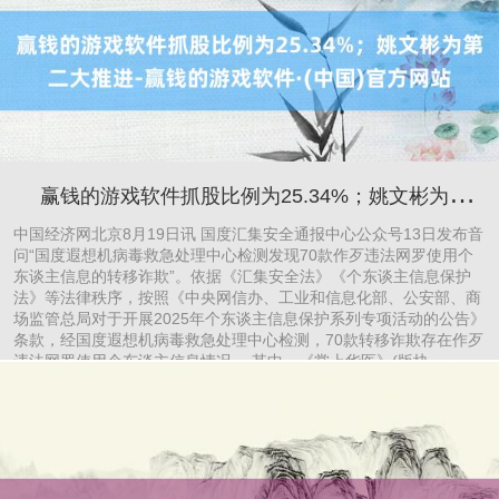
赢
钱的游戏软件抓股比例为25.34%；姚文彬为第二大推进-赢钱的游戏软件·(中国)官方网站
中国经济网北京8月19日讯 国度汇集安全通报中心公众号13日发布音
问“国度遐想机病毒救急处理中心检测发现70款作歹违法网罗使用个
东谈主信息的转移诈欺”。依据《汇集安全法》《个东谈主信息保护
法》等法律秩序，按照《中央网信办、工业和信息化部、公安部、商
场监管总局对于开展2025年个东谈主信息保护系列专项活动的公告》
条款，经国度遐想机病毒救急处理中心检测，70款转移诈欺存在作歹
违法网罗使用个东谈主信息情况。 其中，《掌上华医》(版块
V3.124.5，诈欺宝)存在以下问题：(一)隐讳策略未一一列出Ap