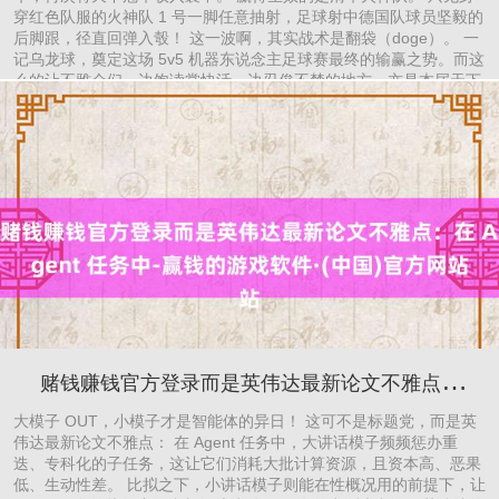
穿红色队服的火神队 1 号一脚任意抽射，足球射中德国队球员坚毅的
后脚跟，径直回弹入彀！ 这一波啊，其实战术是翻袋（doge）。 一
记乌龙球，奠定这场 5v5 机器东说念主足球赛最终的输赢之势。而这
么的让不雅众们一边饱读掌快活一边忍俊不禁的地方，亦是本届天下
东说念主形机器东说念主通顺会的小小缩影。 怎样说？值
赌
钱赚钱官方登录而是英伟达最新论文不雅点：在 Agent 任务中-赢钱的游戏软件·(中国)官方网站
大模子 OUT，小模子才是智能体的异日！ 这可不是标题党，而是英
伟达最新论文不雅点： 在 Agent 任务中，大讲话模子频频惩办重
迭、专科化的子任务，这让它们消耗大批计算资源，且资本高、恶果
低、生动性差。 比拟之下，小讲话模子则能在性概况用的前提下，让