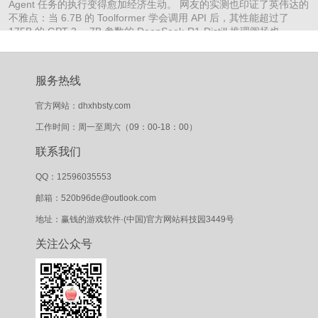
Agent 任务的执行变得愈加经济生动。 网友的实测也印证了英伟达的
不雅点：当 6.7B 的 Toolformer 学会调用 API 后，其性能超过了
175B 的 GPT-3。 7B 参数的 DeepSeek-R1-Distill 推理阐扬也
服务热线
官方网站：dhxhbsty.com
工作时间：周一至周六（09：00-18：00）
联系我们
QQ：12596035553
邮箱：520b96de@outlook.com
地址：赢钱的游戏软件·(中国)官方网站科技园3449号
关注公众号