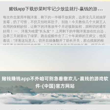
赌
钱app下载炒菜时牢记少放盐就行-赢钱的游戏软件·(中国)官方网站
每次作念菜用半颗洋葱，剩下的一半唾手放厨房，边界没几天就抽芽
发霉，扔了可惜，不扔又怕吃坏肚子。别急！今天教你几个大厨王人
在用的保鲜妙招，让剩下的洋葱放半个月还簇新如初，跟刚切的通常
好用！ 一、洋葱为啥爱"长头发"？ 上周剩下的半颗洋葱放在灶台边，
边界三天就冒出了绿芽。跑去提醒作念了二十年厨师的王师父，他笑
着说："洋葱这玩意儿，切开后就像翻开了助长开关，那点残留的根
须见着点潮湿就拚命发芽。" 正本洋葱含有丰富的助长素，切开自后
往空气和潮湿会加快发芽，这个经过还会破钞洋葱的养分，让肉质变
软变空。径