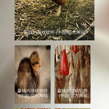
赢钱的游戏软件·(中国)官方网站
赢钱的游戏软件
赢钱的游戏软件
·(中国)官方网站
·(中国)官方网站