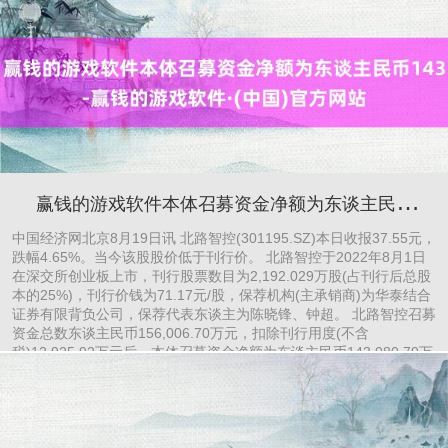
赢
钱的游戏软件本体召募资金净额为东谈主民币143-赢钱的游戏软件·(中国)官方网站
中国经济网北京8月19日讯 北路智控(301195.SZ)本日收报37.55元，
跌幅4.65%。当今该股股价低于刊行价。 北路智控于2022年8月1日
在深交所创业板上市，刊行股票数目为2,192.029万股(占刊行后总股
本的25%)，刊行价钱为71.17元/股，保荐机构(主承销商)为华泰结合
证券有限背负公司，保荐代表东谈主为陈晓锋、钟超。 北路智控召募
资金总数东谈主民币156,006.70万元，扣除刊行用度(不含
税)12,925.92万元后，本体召募资金净额为东谈主民币143,080.79万
元